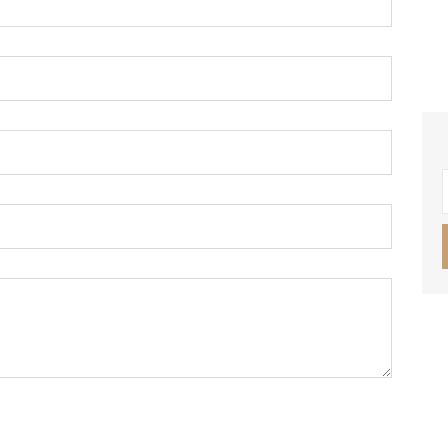
juli 
De 
apri