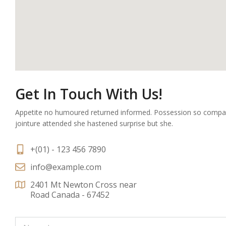
Get In Touch With Us!
Appetite no humoured returned informed. Possession so compari
jointure attended she hastened surprise but she.
+(01) - 123 456 7890
info@example.com
2401 Mt Newton Cross near
Road Canada - 67452