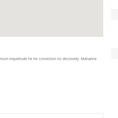
son inquietude he he conviction no decisively. Marianne
Een
en 
juli 
De 
psy