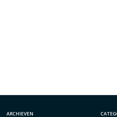
ARCHIEVEN
CATEG