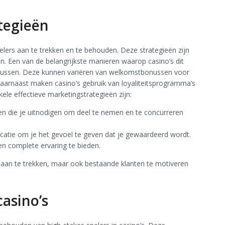
tegieën
ers aan te trekken en te behouden. Deze strategieën zijn
en. Een van de belangrijkste manieren waarop casino’s dit
onussen. Deze kunnen variëren van welkomstbonussen voor
Daarnaast maken casino’s gebruik van loyaliteitsprogramma’s
ele effectieve marketingstrategieën zijn:
n die je uitnodigen om deel te nemen en te concurreren
atie om je het gevoel te geven dat je gewaardeerd wordt.
en complete ervaring te bieden.
s aan te trekken, maar ook bestaande klanten te motiveren
casino’s