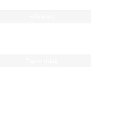
Follow Me
Top Articles
 kijkje in de wereld van Betspino: veelzijdig
betrouwbaar online gokken
13, 2025
dynamische wereld van casinos:
chologie, strategieën en trends