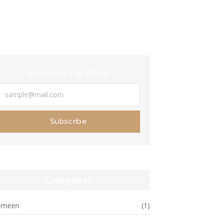
13, 2025
jackpot winnen
l 14, 2025
Subscribe For More!
Subscribe
Categories
emeen
(1)