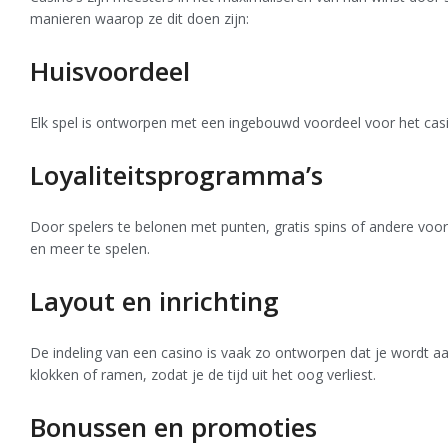
manieren waarop ze dit doen zijn:
Huisvoordeel
Elk spel is ontworpen met een ingebouwd voordeel voor het casino
Loyaliteitsprogramma’s
Door spelers te belonen met punten, gratis spins of andere voo
en meer te spelen.
Layout en inrichting
De indeling van een casino is vaak zo ontworpen dat je wordt aa
klokken of ramen, zodat je de tijd uit het oog verliest.
Bonussen en promoties