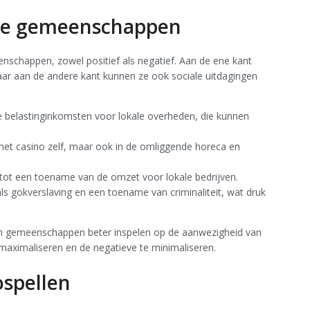
kale gemeenschappen
nschappen, zowel positief als negatief. Aan de ene kant
ar aan de andere kant kunnen ze ook sociale uitdagingen
e belastinginkomsten voor lokale overheden, die kunnen
 het casino zelf, maar ook in de omliggende horeca en
 tot een toename van de omzet voor lokale bedrijven.
 gokverslaving en een toename van criminaliteit, wat druk
nen gemeenschappen beter inspelen op de aanwezigheid van
 maximaliseren en de negatieve te minimaliseren.
ospellen