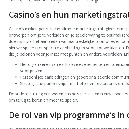
Casino’s en hun marketingstra
Casino’s maken gebruik van slimme marketingstrategieën om spel
ontworpen om je te verleiden en je speelervaring te optimaliser
doen is door het aanbieden van aantrekkelijke promoties en b
nieuwe spelers tot speciale aanbiedingen voor trouwe klanten. 
die je belonen voor je inzet met punten en andere voordelen. Enk
Het organiseren van exclusieve evenementen en toernooie
voor prijzen.
Persoonlijke aanbiedingen en gepersonaliseerde communic
Strategische partnerships met hotels en restaurants om e
Door deze strategieën weten casino’s niet alleen nieuwe speler
om terug te keren en meer te spelen.
De rol van vip programma’s in 